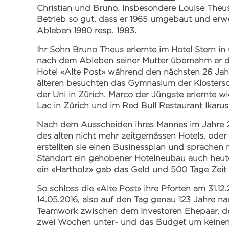
Christian und Bruno. Insbesondere Louise Theus
Betrieb so gut, dass er 1965 umgebaut und erwe
Ableben 1980 resp. 1983.
Ihr Sohn Bruno Theus erlernte im Hotel Stern i
nach dem Ableben seiner Mutter übernahm er de
Hotel «Alte Post» während den nächsten 26 Jah
älteren besuchten das Gymnasium der Klostersch
der Uni in Zürich. Marco der Jüngste erlernte w
Lac in Zürich und im Red Bull Restaurant Ikarus
Nach dem Ausscheiden ihres Mannes im Jahre 2
des alten nicht mehr zeitgemässen Hotels, oder 
erstellten sie einen Businessplan und sprachen
Standort ein gehobener Hotelneubau auch heute 
ein «Hartholz» gab das Geld und 500 Tage Zeit
So schloss die «Alte Post» ihre Pforten am 31.
14.05.2016, also auf den Tag genau 123 Jahre n
Teamwork zwischen dem Investoren Ehepaar, de
zwei Wochen unter- und das Budget um keinen 