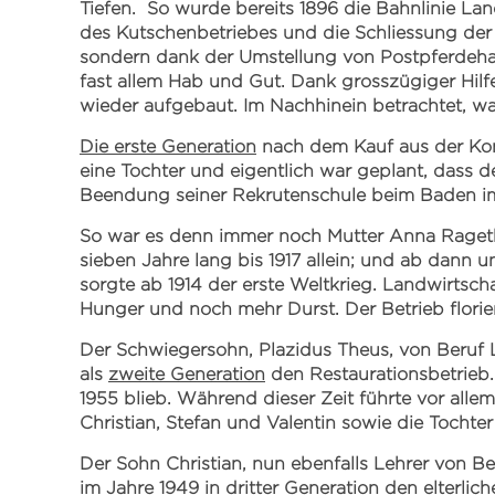
Tiefen. So wurde bereits 1896 die Bahnlinie La
des Kutschenbetriebes und die Schliessung der
sondern dank der Umstellung von Postpferdehal
fast allem Hab und Gut. Dank grosszügiger Hil
wieder aufgebaut. Im Nachhinein betrachtet, wa
Die erste Generation
nach dem Kauf aus der Kon
eine Tochter und eigentlich war geplant, dass 
Beendung seiner Rekrutenschule beim Baden im
So war es denn immer noch Mutter Anna Rageth-
sieben Jahre lang bis 1917 allein; und ab dann 
sorgte ab 1914 der erste Weltkrieg. Landwirtsch
Hunger und noch mehr Durst. Der Betrieb florier
Der Schwiegersohn, Plazidus Theus, von Beruf L
als
zweite Generation
den Restaurationsbetrieb.
1955 blieb. Während dieser Zeit führte vor alle
Christian, Stefan und Valentin sowie die Tochter 
Der Sohn Christian, nun ebenfalls Lehrer von B
im Jahre 1949 in
dritter Generation
den elterlich