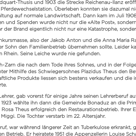
ndquart-Thusis und 1903 die Strecke Reichenau-Ilanz erö
 Pferdewechselstation. Überleben konnten sie dazumal n
tung auf normale Landwirtschaft. Dann kam im Juli 1908
fen und Spenden wurde nicht nur die «Alte Post», sonder
r der Brand eigentlich nicht nur eine Katastrophe, sonde
kursmasse, also der Jakob Anton und die Anna Maria Ra
der Sohn den Familienbetrieb übernehmen sollte. Leider k
 Rhein. Seine Leiche wurde nie gefunden.
Zarn die nach dem Tode ihres Sohnes, und in der Folge 
unter Mithilfe des Schwiegersohnes Plazidus Theus den Bet
aftliche Produkte liessen sich bestens verkaufen und die 
te.
ehrer, gab vorerst für einige Jahre seinen Lehrerberuf a
 1923 wählte ihn dann die Gemeinde Bonaduz an die Prim
m Rosa Theus erfolgreich den Restaurationsbetrieb. Ihrer
Miggi. Die Tochter verstarb im 22. Altersjahr.
eruf, war während längerer Zeit an Tuberkulose erkrankt
en Betrieb. Er heiratete 1951 die Appenzellerin Louise Sc