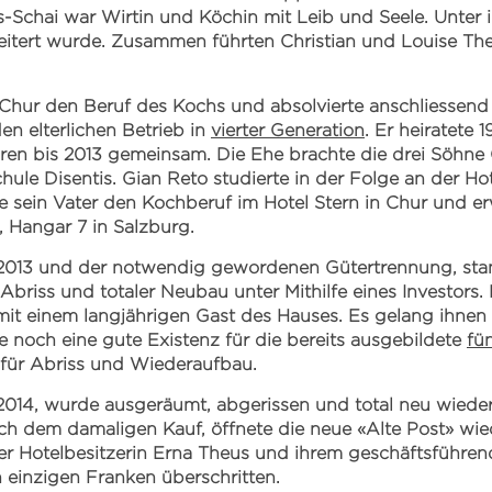
-Schai war Wirtin und Köchin mit Leib und Seele. Unter i
itert wurde. Zusammen führten Christian und Louise Theu
n Chur den Beruf des Kochs und absolvierte anschliessend
n elterlichen Betrieb in
vierter Generation
. Er heiratete
ren bis 2013 gemeinsam. Die Ehe brachte die drei Söhne 
ule Disentis. Gian Reto studierte in der Folge an der Ho
ie sein Vater den Kochberuf im Hotel Stern in Chur und e
, Hangar 7 in Salzburg.
013 und der notwendig gewordenen Gütertrennung, stan
Abriss und totaler Neubau unter Mithilfe eines Investors
 mit einem langjährigen Gast des Hauses. Es gelang ihne
noch eine gute Existenz für die bereits ausgebildete
fü
 für Abriss und Wiederaufbau.
12.2014, wurde ausgeräumt, abgerissen und total neu wie
ach dem damaligen Kauf, öffnete die neue «Alte Post» wie
r Hotelbesitzerin Erna Theus und ihrem geschäftsführe
einzigen Franken überschritten.