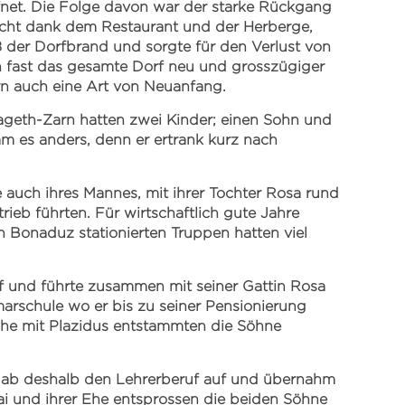
ffnet. Die Folge davon war der starke Rückgang
icht dank dem Restaurant und der Herberge,
 der Dorfbrand und sorgte für den Verlust von
n fast das gesamte Dorf neu und grosszügiger
rn auch eine Art von Neuanfang.
geth-Zarn hatten zwei Kinder; einen Sohn und
am es anders, denn er ertrank kurz nach
auch ihres Mannes, mit ihrer Tochter Rosa rund
rieb führten. Für wirtschaftlich gute Jahre
in Bonaduz stationierten Truppen hatten viel
uf und führte zusammen mit seiner Gattin Rosa
arschule wo er bis zu seiner Pensionierung
 Ehe mit Plazidus entstammten die Söhne
, gab deshalb den Lehrerberuf auf und übernahm
hai und ihrer Ehe entsprossen die beiden Söhne